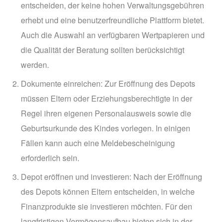
entscheiden, der keine hohen Verwaltungsgebühren
erhebt und eine benutzerfreundliche Plattform bietet.
Auch die Auswahl an verfügbaren Wertpapieren und
die Qualität der Beratung sollten berücksichtigt
werden.
Dokumente einreichen: Zur Eröffnung des Depots
müssen Eltern oder Erziehungsberechtigte in der
Regel ihren eigenen Personalausweis sowie die
Geburtsurkunde des Kindes vorlegen. In einigen
Fällen kann auch eine Meldebescheinigung
erforderlich sein.
Depot eröffnen und investieren: Nach der Eröffnung
des Depots können Eltern entscheiden, in welche
Finanzprodukte sie investieren möchten. Für den
langfristigen Vermögensaufbau bieten sich in der