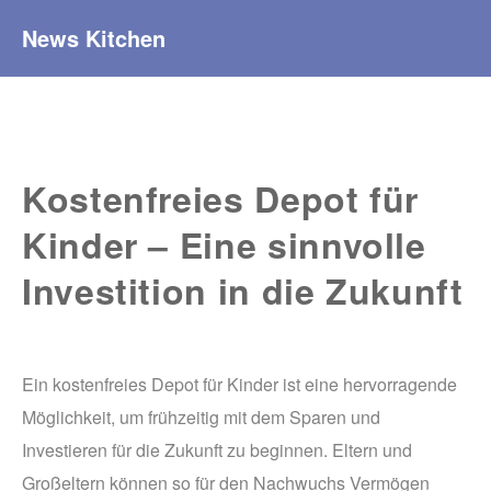
News Kitchen
Kostenfreies Depot für
Kinder – Eine sinnvolle
Investition in die Zukunft
Ein kostenfreies Depot für Kinder ist eine hervorragende
Möglichkeit, um frühzeitig mit dem Sparen und
Investieren für die Zukunft zu beginnen. Eltern und
Großeltern können so für den Nachwuchs Vermögen