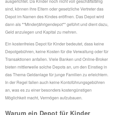
ausgerichtet. Da Kinder noch nicht voll geschäftsfähig
sind, können ihre Eltern oder gesetzliche Vertreter das
Depot im Namen des Kindes eröffnen. Das Depot wird
dann als **Minderjährigendepot** geführt und dient dazu,
Geld anzulegen und Kapital zu mehren.
Ein kostenfreies Depot für Kinder bedeutet, dass keine
Depotgebühren, keine Kosten für die Verwaltung oder für
Transaktionen anfallen. Viele Banken und Online-Broker
bieten mittlerweile solche Depots an, um den Einstieg in
das Thema Geldanlage für junge Familien zu erleichtern.
In der Regel fallen auch keine Kontoführungsgebühren
an, was es zu einer besonders kostengünstigen
Möglichkeit macht, Vermögen aufzubauen.
Warum ein Depot für Kinder