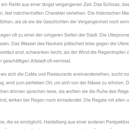
 ein Relikt aus einer längst vergangenen Zeit. Das Schloss, das
 fast märchenhaften Charakter verleihen. Die historischen Mau
fühlen, als ob sie die Geschichten der Vergangenheit noch ein
Regen oft zu einer der ruhigeren Seiten der Stadt. Die Uferpr
ssen. Das Wasser des Neckars plätschert leise gegen die Uferst
vertäut sind, schwanken leicht, als der Wind die Regentropfen ü
r geschäftigen Altstadt oft vermisst.
e, wo sich die Cafés und Restaurants aneinanderreihen, sucht m
g, wird zum perfekten Ort, um sich von der Nässe zu erholen. De
hen drinnen sprechen leise, als wollten sie die Ruhe des Regen
sind, wirken bei Regen noch einladender. Die Regale mit alte
äre, die es ermöglicht, Heidelberg aus einer anderen Perspekti